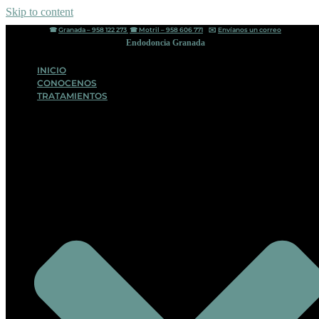
Skip to content
☎︎
Granada – 958 122 273
☎︎
Motril – 958 606 771
✉️
Envíanos un correo
Endodoncia Granada
INICIO
CONOCENOS
TRATAMIENTOS