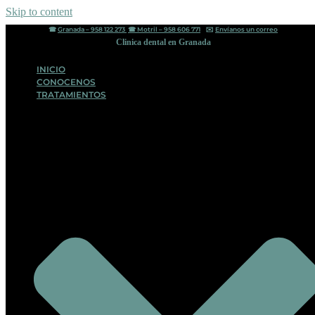
Skip to content
☎︎
Granada – 958 122 273
☎︎
Motril – 958 606 771
✉️
Envíanos un correo
Clinica dental en Granada
INICIO
CONOCENOS
TRATAMIENTOS