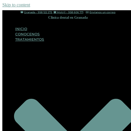
Skip to content
☎︎
Granada – 958 122 273
☎︎
Motril – 958 606 771
✉️
Envíanos un correo
Clinica dental en Granada
INICIO
CONOCENOS
TRATAMIENTOS