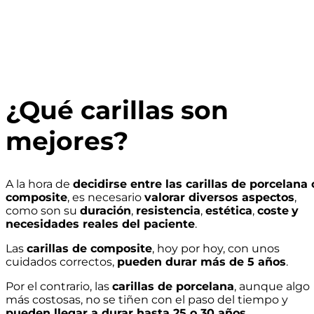
¿Qué carillas son
mejores?
A la hora de
decidirse entre las carillas de porcelana 
composite
, es necesario
valorar diversos aspectos
,
como son su
duración
,
resistencia
,
estética
,
coste
y
necesidades reales del paciente
.
Las
carillas de composite
, hoy por hoy, con unos
cuidados correctos,
pueden durar más de 5 años
.
Por el contrario, las
carillas de porcelana
, aunque algo
más costosas, no se tiñen con el paso del tiempo y
pueden llegar a durar hasta 25 o 30 años
.