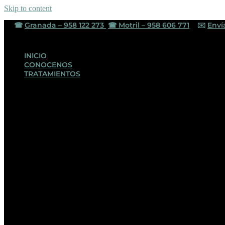
Skip to content
☎︎
Granada – 958 122 273
☎︎
Motril – 958 606 771
✉️
Enví
INICIO
CONOCENOS
TRATAMIENTOS