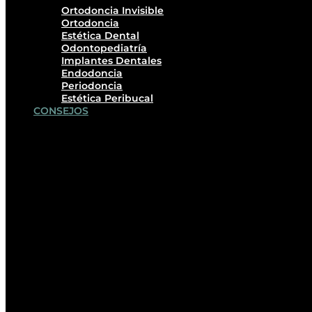
Ortodoncia Invisible
Ortodoncia
Estética Dental
Odontopediatría
Implantes Dentales
Endodoncia
Periodoncia
Estética Peribucal
CONSEJOS