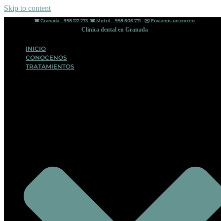
Skip to content
☎︎
Granada – 958 122 273
☎︎
Motril – 958 606 771
✉️
Envíanos un correo
Clinica dental en Granada
INICIO
CONOCENOS
TRATAMIENTOS