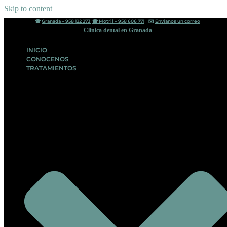
Skip to content
☎︎
Granada – 958 122 273
☎︎
Motril – 958 606 771
✉️
Envíanos un correo
Clinica dental en Granada
INICIO
CONOCENOS
TRATAMIENTOS