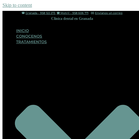
Skip to content
☎︎
Granada – 958 122 273
☎︎
Motril – 958 606 771
✉️
Envíanos un correo
Clinica dental en Granada
INICIO
CONOCENOS
TRATAMIENTOS